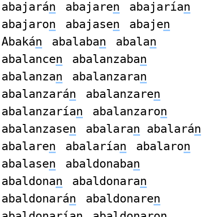
abajará
n
abajare
n
abajaría
n
abajaro
n
abajase
n
abaje
n
Abaká
n
abalaba
n
abala
n
abalance
n
abalanzaba
n
abalanza
n
abalanzara
n
abalanzará
n
abalanzare
n
abalanzaría
n
abalanzaro
n
abalanzase
n
abalara
n
abalará
n
abalare
n
abalaría
n
abalaro
n
abalase
n
abaldonaba
n
abaldona
n
abaldonara
n
abaldonará
n
abaldonare
n
abaldonaría
n
abaldonaro
n