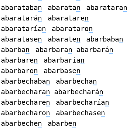
abarataba
n
abarata
n
abaratara
n
abaratará
n
abaratare
n
abarataría
n
abarataro
n
abaratase
n
abarate
n
abarbaba
n
abarba
n
abarbara
n
abarbará
n
abarbare
n
abarbaría
n
abarbaro
n
abarbase
n
abarbechaba
n
abarbecha
n
abarbechara
n
abarbechará
n
abarbechare
n
abarbecharía
n
abarbecharo
n
abarbechase
n
abarbeche
n
abarbe
n