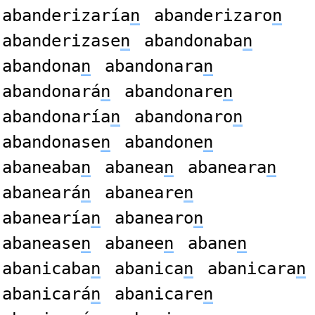
abanderizaría
n
abanderizaro
n
abanderizase
n
abandonaba
n
abandona
n
abandonara
n
abandonará
n
abandonare
n
abandonaría
n
abandonaro
n
abandonase
n
abandone
n
abaneaba
n
abanea
n
abaneara
n
abaneará
n
abaneare
n
abanearía
n
abanearo
n
abanease
n
abanee
n
abane
n
abanicaba
n
abanica
n
abanicara
n
abanicará
n
abanicare
n