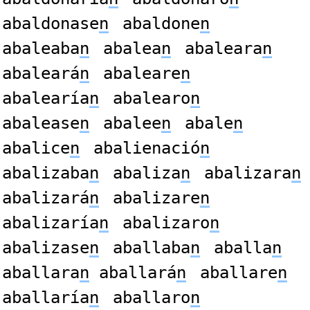
abaldonase
n
abaldone
n
abaleaba
n
abalea
n
abaleara
n
abaleará
n
abaleare
n
abalearía
n
abalearo
n
abalease
n
abalee
n
abale
n
abalice
n
abalienació
n
abalizaba
n
abaliza
n
abalizara
n
abalizará
n
abalizare
n
abalizaría
n
abalizaro
n
abalizase
n
aballaba
n
aballa
n
aballara
n
aballará
n
aballare
n
aballaría
n
aballaro
n