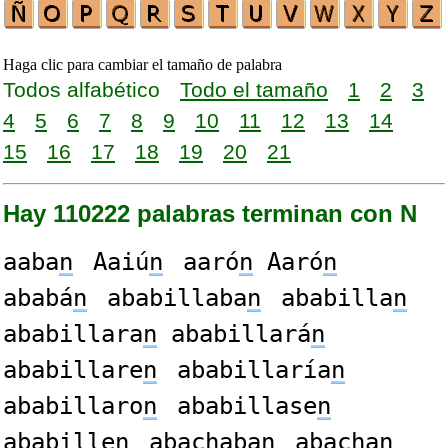
Haga clic para cambiar el tamaño de palabra
Todos alfabético
Todo el tamaño
1
2
3
4
5
6
7
8
9
10
11
12
13
14
15
16
17
18
19
20
21
Hay 110222 palabras terminan con N
aaba
n
Aaiú
n
aaró
n
Aaró
n
ababá
n
ababillaba
n
ababilla
n
ababillara
n
ababillará
n
ababillare
n
ababillaría
n
ababillaro
n
ababillase
n
ababille
n
abachaba
n
abacha
n