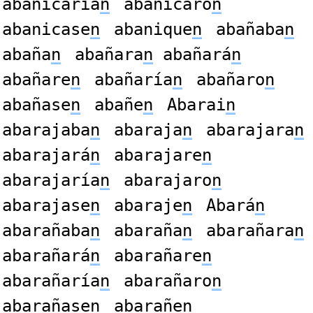
abanicaría
n
abanicaro
n
abanicase
n
abanique
n
abañaba
n
abaña
n
abañara
n
abañará
n
abañare
n
abañaría
n
abañaro
n
abañase
n
abañe
n
Abarai
n
abarajaba
n
abaraja
n
abarajara
n
abarajará
n
abarajare
n
abarajaría
n
abarajaro
n
abarajase
n
abaraje
n
Abará
n
abarañaba
n
abaraña
n
abarañara
n
abarañará
n
abarañare
n
abarañaría
n
abarañaro
n
abarañase
n
abarañe
n