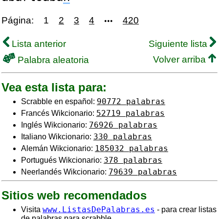
Página:
1
2
3
4
420
•••
Lista anterior
Siguiente lista
Volver arriba
Palabra aleatoria
Vea esta lista para:
90772 palabras
Scrabble en español:
52719 palabras
Francés Wikcionario:
76926 palabras
Inglés Wikcionario:
330 palabras
Italiano Wikcionario:
185032 palabras
Alemán Wikcionario:
378 palabras
Portugués Wikcionario:
79639 palabras
Neerlandés Wikcionario:
Sitios web recomendados
www.ListasDePalabras.es
Visita
- para crear listas
de palabras para scrabble.