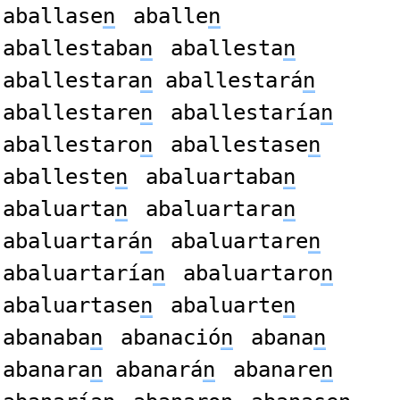
aballase
n
aballe
n
aballestaba
n
aballesta
n
aballestara
n
aballestará
n
aballestare
n
aballestaría
n
aballestaro
n
aballestase
n
aballeste
n
abaluartaba
n
abaluarta
n
abaluartara
n
abaluartará
n
abaluartare
n
abaluartaría
n
abaluartaro
n
abaluartase
n
abaluarte
n
abanaba
n
abanació
n
abana
n
abanara
n
abanará
n
abanare
n