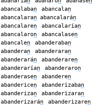
abanaría
n
abanaro
n
abanase
n
abancalaba
n
abancala
n
abancalara
n
abancalará
n
abancalare
n
abancalaría
n
abancalaro
n
abancalase
n
abancale
n
abanderaba
n
abandera
n
abanderara
n
abanderará
n
abanderare
n
abanderaría
n
abanderaro
n
abanderase
n
abandere
n
abanderice
n
abanderizaba
n
abanderiza
n
abanderizara
n
abanderizará
n
abanderizare
n