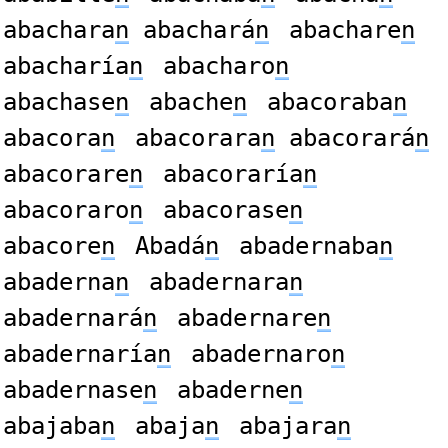
abachara
n
abachará
n
abachare
n
abacharía
n
abacharo
n
abachase
n
abache
n
abacoraba
n
abacora
n
abacorara
n
abacorará
n
abacorare
n
abacoraría
n
abacoraro
n
abacorase
n
abacore
n
Abadá
n
abadernaba
n
abaderna
n
abadernara
n
abadernará
n
abadernare
n
abadernaría
n
abadernaro
n
abadernase
n
abaderne
n
abajaba
n
abaja
n
abajara
n