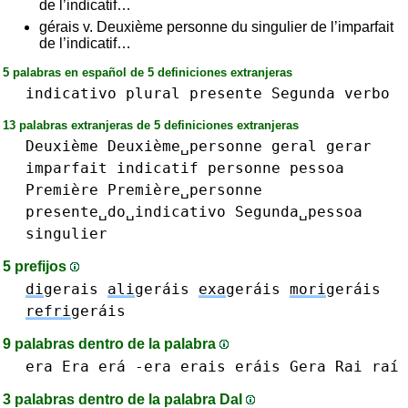
de l’indicatif…
gérais v. Deuxième personne du singulier de l’imparfait
de l’indicatif…
5 palabras en español de 5 definiciones extranjeras
indicativo
plural
presente
Segunda
verbo
13 palabras extranjeras de 5 definiciones extranjeras
Deuxième
Deuxième␣personne
geral
gerar
imparfait
indicatif
personne
pessoa
Première
Première␣personne
presente␣do␣indicativo
Segunda␣pessoa
singulier
5 prefijos
di
gerais
ali
geráis
exa
geráis
mori
geráis
refri
geráis
9 palabras dentro de la palabra
era Era erá -era
erais eráis
Gera
Rai raí
3 palabras dentro de la palabra DaI