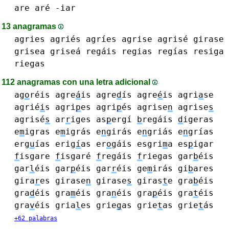
are aré
-iar
13 anagramas
agries agriés agríes
agrise agrisé
girase
grisea griseá
regáis
regias regías
resiga
riegas
112 anagramas con una letra adicional
ag
o
réis
agre
á
is
agre
d
ís
agre
é
is
agri
a
se
agrié
i
s
agri
p
es agri
p
és
agrise
n
agrise
s
agrisé
s
ar
r
iges
as
p
ergí
b
regáis
d
igeras
e
m
igras e
m
igrás
e
n
girás
e
n
griás e
n
grías
erg
u
ías
erig
í
as
er
o
gáis
esgri
m
a
es
p
igar
f
isgare
f
isgaré
f
regáis
f
riegas
gar
b
éis
gar
l
éis
gar
p
éis
gar
r
éis
ge
m
irás
gi
b
ares
gira
r
es
girase
n
girase
s
giras
t
e
gra
b
éis
gra
d
éis
gra
m
éis
gra
n
éis
gra
p
éis
gra
t
éis
gra
v
éis
gria
l
es
grie
g
as
grie
t
as grie
t
ás
+62 palabras