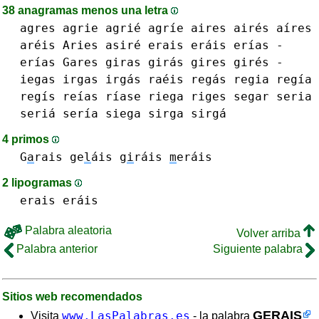
38 anagramas menos una letra
agres
agrie agrié agríe
aires airés aíres
aréis
Aries
asiré
erais eráis
erías -
erías
Gares
giras girás
gires girés
-
iegas
irgas irgás
raéis
regás
regia regía
regís
reías
ríase
riega
riges
segar
seria
seriá sería
siega
sirga sirgá
4 primos
G
a
rais
ge
l
áis
g
i
ráis
m
eráis
2 lipogramas
erais eráis
Palabra aleatoria
Volver arriba
Palabra anterior
Siguiente palabra
Sitios web recomendados
GERAIS
www.LasPalabras.es
Visita
- la palabra