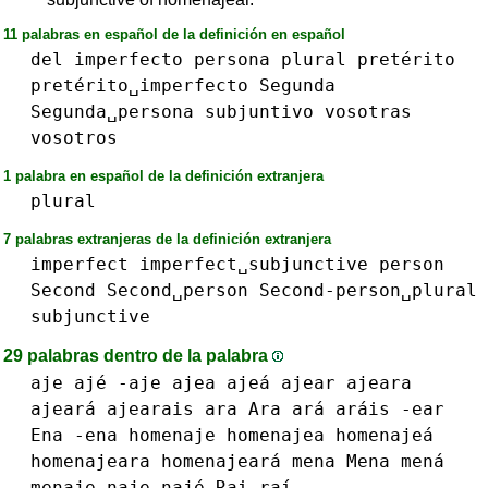
11 palabras en español de la definición en español
del
imperfecto
persona
plural
pretérito
pretérito␣imperfecto
Segunda
Segunda␣persona
subjuntivo
vosotras
vosotros
1 palabra en español de la definición extranjera
plural
7 palabras extranjeras de la definición extranjera
imperfect
imperfect␣subjunctive
person
Second
Second␣person
Second-person␣plural
subjunctive
29 palabras dentro de la palabra
aje ajé -aje
ajea ajeá
ajear
ajeara
ajeará
ajearais
ara Ara ará
aráis
-ear
Ena -ena
homenaje
homenajea homenajeá
homenajeara homenajeará
mena Mena mená
menaje
naje najé
Rai raí