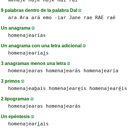
9 palabras dentro de la palabra DaI
ara Ara ará
emo
-iar
Jane
rae RAE raé
Un anagrama
homenajearías
Un anagrama con una letra adicional
homenajearía
i
s
3 anagramas menos una letra
homenajearas homenajearás
homenajearía
3 primos
homenajea
b
ais
homenajear
e
is homenajear
é
is
2 lipogramas
homenajearas homenajearás
Un epéntesis
homenajear
í
ais