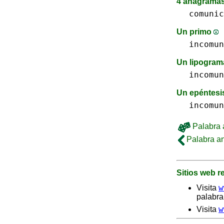
4 anagramas
comunic
Un primo
incomun
Un lipogra
incomun
Un epéntes
incomun
Palabra a
Palabra an
Sitios web 
w
Visita
palabra
w
Visita