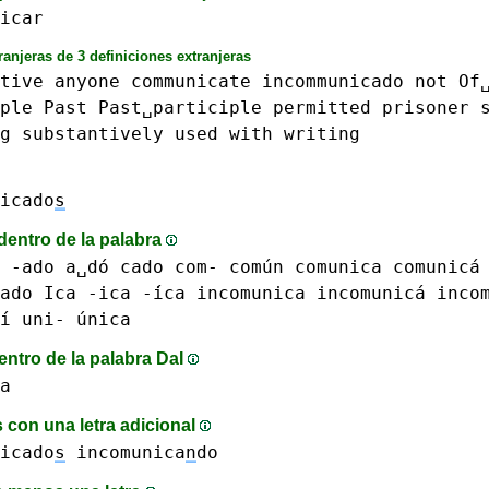
icar
ranjeras de 3 definiciones extranjeras
tive
anyone
communicate
incommunicado
not
Of
ple
Past
Past␣participle
permitted
prisoner
g
substantively
used
with
writing
icado
s
dentro de la palabra
 -ado a␣dó
cado
com-
común
comunica comunicá
ado
Ica -ica -́ica
incomunica incomunicá
inco
í uni-
única
entro de la palabra DaI
a
 con una letra adicional
icado
s
incomunica
n
do