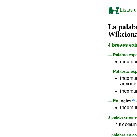
Listas d
La pala
Wikciona
4 breves ext
— Palabra esp
incomu
— Palabras esp
incomun
anyone 
incomun
— En
inglés
incomun
3 palabras en e
incomun
1 palabra en es