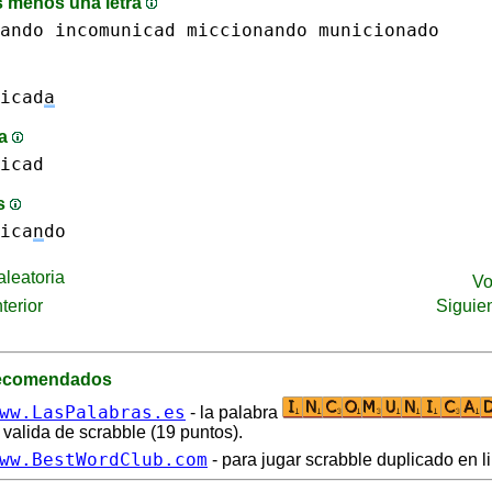
 menos una letra
ando
incomunicad
miccionando
municionado
icad
a
ma
icad
is
ica
n
do
leatoria
Vo
terior
Siguie
recomendados
ww.LasPalabras.es
- la palabra
 valida de scrabble (19 puntos).
ww.BestWordClub.com
- para jugar scrabble duplicado en l