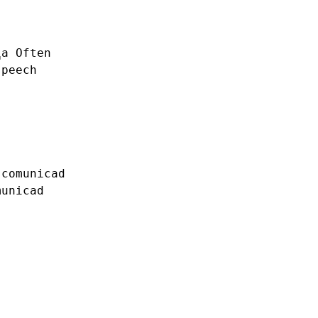
␣a
Often
speech
comunicad
municad