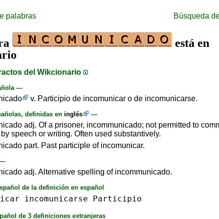
e palabras
Búsqueda de
bra
está en
rio
ractos del Wikcionario
añola —
nicado
v. Participio de incomunicar o de incomunicarse.
añolas, definidas en
inglés
—
icado adj. Of a prisoner, incommunicado; not permitted to com
by speech or writing. Often used substantively.
icado part. Past participle of incomunicar.
—
icado adj. Alternative spelling of incommunicado.
spañol de la definición en español
icar
incomunicarse
Participio
pañol de 3 definiciones extranjeras