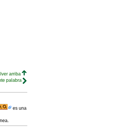
lver arriba
nte palabra
es una
inea.