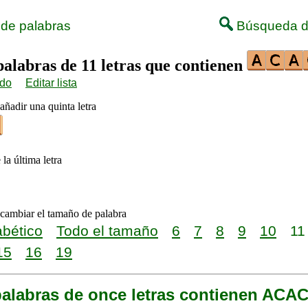
 de palabras
Búsqueda d
palabras de 11 letras que contienen
ido
Editar lista
añadir una quinta letra
 la última letra
 cambiar el tamaño de palabra
abético
Todo el tamaño
6
7
8
9
10
11
15
16
19
palabras de once letras contienen ACA