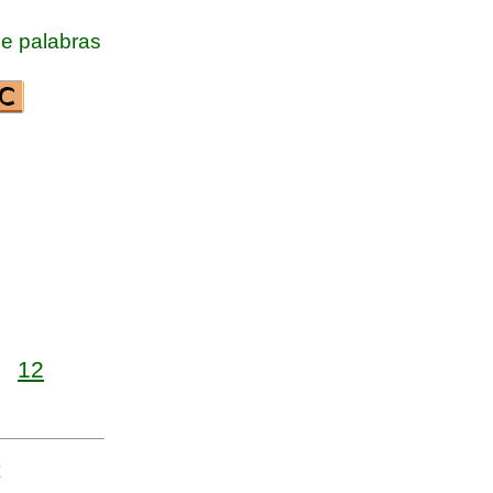
e palabras
12
C