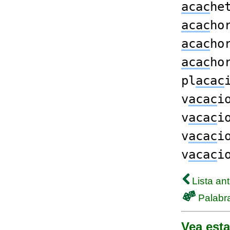
acac
he
acac
ho
acac
ho
acac
ho
pl
acac
v
acac
i
v
acac
i
v
acac
i
v
acac
i
Lista ant
Palabra
Vea esta