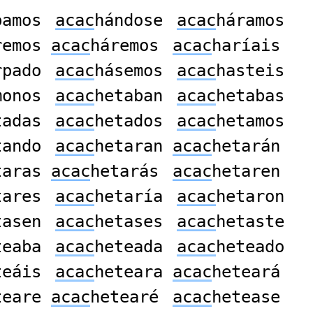
bamos
acac
hándose
acac
háramos
remos
acac
háremos
acac
haríais
rpado
acac
hásemos
acac
hasteis
monos
acac
hetaban
acac
hetabas
tadas
acac
hetados
acac
hetamos
tando
acac
hetaran
acac
hetarán
taras
acac
hetarás
acac
hetaren
tares
acac
hetaría
acac
hetaron
tasen
acac
hetases
acac
hetaste
teaba
acac
heteada
acac
heteado
teáis
acac
heteara
acac
heteará
teare
acac
hetearé
acac
hetease