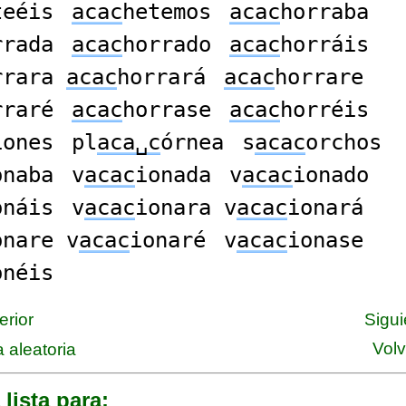
teéis
acac
hetemos
acac
horraba
rrada
acac
horrado
acac
horráis
rrara
acac
horrará
acac
horrare
rraré
acac
horrase
acac
horréis
iones
pl
aca␣c
órnea
s
acac
orchos
onaba
v
acac
ionada
v
acac
ionado
onáis
v
acac
ionara v
acac
ionará
onare v
acac
ionaré
v
acac
ionase
onéis
erior
Sigui
Volv
 aleatoria
 lista para: