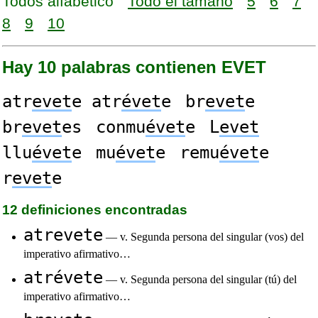
Todos alfabético
Todo el tamaño
5
6
7
8
9
10
Hay 10 palabras contienen EVET
atr
evet
e atr
évet
e
br
evet
e
br
evet
es
conmu
évet
e
L
evet
llu
évet
e
mu
évet
e
remu
évet
e
r
evet
e
12 definiciones encontradas
atrevete
— v. Segunda persona del singular (vos) del
imperativo afirmativo…
atrévete
— v. Segunda persona del singular (tú) del
imperativo afirmativo…