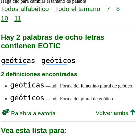
Haga clic para cambiar el tamaño de palabra
Todos alfabético
Todo el tamaño
7
8
10
11
Hay 2 palabras de ocho letras
contienen EOTIC
g
eótic
as
g
eótic
os
2 definiciones encontradas
geóticas
— adj. Forma del femenino plural de geótico.
geóticos
— adj. Forma del plural de geótico.
Volver arriba
Palabra aleatoria
Vea esta lista para: