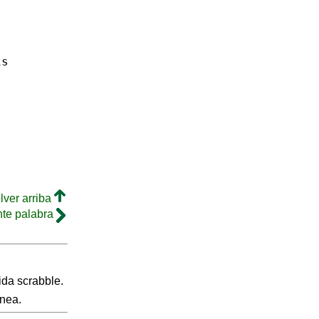
is
lver arriba
nte palabra
ida scrabble.
inea.