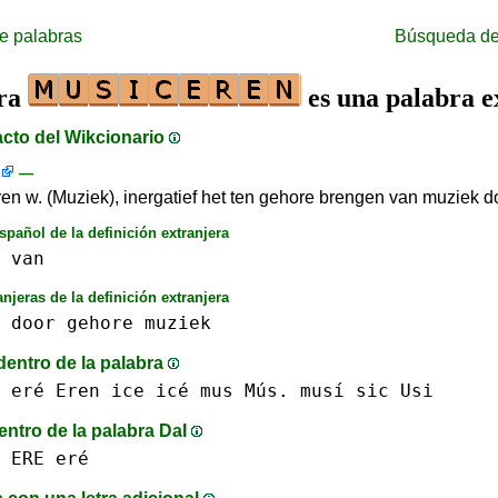
e palabras
Búsqueda de
bra
es una palabra e
acto del Wikcionario
—
en w. (Muziek), inergatief het ten gehore brengen van muziek 
spañol de la definición extranjera
van
anjeras de la definición extranjera
door
gehore
muziek
dentro de la palabra
 eré
Eren
ice icé
mus Mús.
musí
sic
Usi
entro de la palabra DaI
 ERE eré