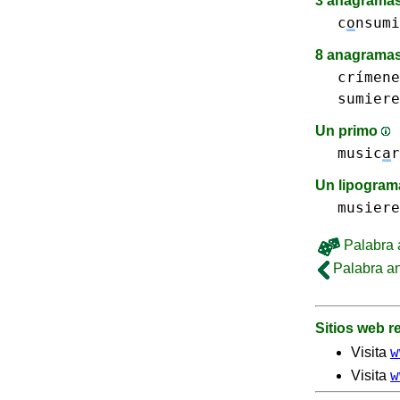
3 anagramas
c
o
nsumi
8 anagramas
crímene
sumiere
Un primo
music
a
r
Un lipogra
musiere
Palabra a
Palabra an
Sitios web 
w
Visita
w
Visita