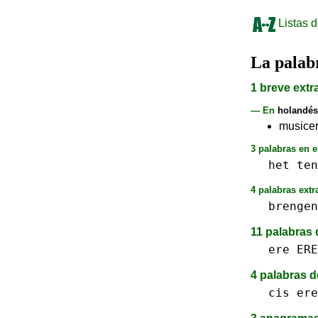
Listas d
La pala
1 breve extr
— En
holandés
musicer
3 palabras en e
het
ten
4 palabras extr
brengen
11 palabras 
ere ERE
4 palabras d
cis
ere