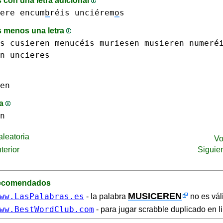
 con una letra adicional
ere
encum
b
réis
unciérem
o
s
 menos una letra
s
cusieren
menucéis
muriesen
musieren
numeré
n
uncieres
en
ma
n
leatoria
Vo
terior
Siguie
recomendados
MUSICEREN
ww.LasPalabras.es
- la palabra
no es vál
ww.BestWordClub.com
- para jugar scrabble duplicado en l