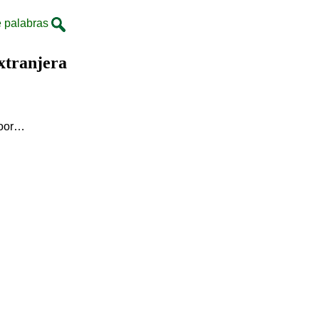
 palabras
xtranjera
door…