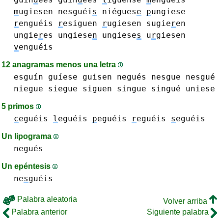
m
ugiesen
nesguéi
s
niégues
e
p
ungiese
r
enguéis
r
esiguen
r
ugiesen
sugie
r
en
ungie
r
es
ungiese
n
ungiese
s
u
r
giesen
v
enguéis
12 anagramas menos una letra
esguín
guíese
guisen
negués
nesgue nesgué
niegue
siegue
siguen
singue singué
uniese
5 primos
c
eguéis
l
eguéis
p
eguéis
r
eguéis
s
eguéis
Un lipograma
negués
Un epéntesis
ne
s
guéis
Palabra aleatoria
Volver arriba
Palabra anterior
Siguiente palabra