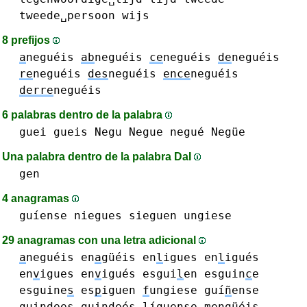
tweede␣persoon
wijs
8 prefijos
a
neguéis
ab
neguéis
ce
neguéis
de
neguéis
re
neguéis
des
neguéis
ence
neguéis
derre
neguéis
6 palabras dentro de la palabra
guei
gueis
Negu
Negue negué Negüe
Una palabra dentro de la palabra DaI
gen
4 anagramas
guíense
niegues
sieguen
ungiese
29 anagramas con una letra adicional
a
neguéis
en
a
güéis
en
l
igues en
l
igués
en
v
igues en
v
igués
esgui
l
en
esguin
c
e
esguine
s
es
p
iguen
f
ungiese
guí
ñ
ense
guin
d
ees guin
d
eés
l
íguense
m
engüéis