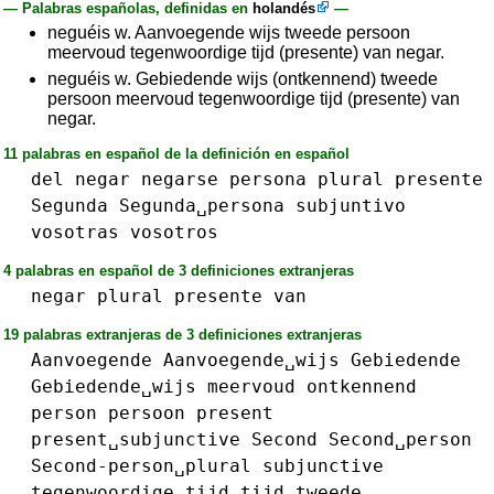
— Palabras españolas, definidas en
holandés
—
neguéis w. Aanvoegende wijs tweede persoon
meervoud tegenwoordige tijd (presente) van negar.
neguéis w. Gebiedende wijs (ontkennend) tweede
persoon meervoud tegenwoordige tijd (presente) van
negar.
11 palabras en español de la definición en español
del
negar
negarse
persona
plural
presente
Segunda
Segunda␣persona
subjuntivo
vosotras
vosotros
4 palabras en español de 3 definiciones extranjeras
negar
plural
presente
van
19 palabras extranjeras de 3 definiciones extranjeras
Aanvoegende
Aanvoegende␣wijs
Gebiedende
Gebiedende␣wijs
meervoud
ontkennend
person
persoon
present
present␣subjunctive
Second
Second␣person
Second-person␣plural
subjunctive
tegenwoordige␣tijd
tijd
tweede