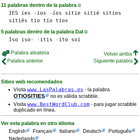
11 palabras dentro de la palabra
IES íes
-ios -íos
sitie sitié
sities
sitiés
tio tío
tíos
5 palabras dentro de la palabra DaI
Iso iso-
-itis
-ito
soi
Palabra aleatoria
Volver arriba
Palabra anterior
Siguiente palabra
Sitios web recomendados
www.LasPalabras.es
Visita
- la palabra
OTIOSITIES
no es válida scrabble.
www.BestWordClub.com
Visita
- para jugar scrabble
duplicado en linea.
Ver esta palabra en otro idioma
English
Français
Italiano
Deutsch
Português
Nederlands