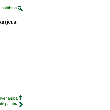
 palabras
ranjera
lver arriba
nte palabra