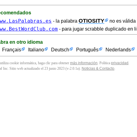
recomendados
OTIOSITY
ww.LasPalabras.es
- la palabra
no es válida 
ww.BestWordClub.com
- para jugar scrabble duplicado en l
abra en otro idioma
Français
Italiano
Deutsch
Português
Nederlands
 utiliza cookie informática, haga clic para obtener
más información
. Política
privacidad
.
f Inc. Sitio web actualizado el 23 junio 2023 (v-2.0.1
a
).
Noticias & Contacto
.