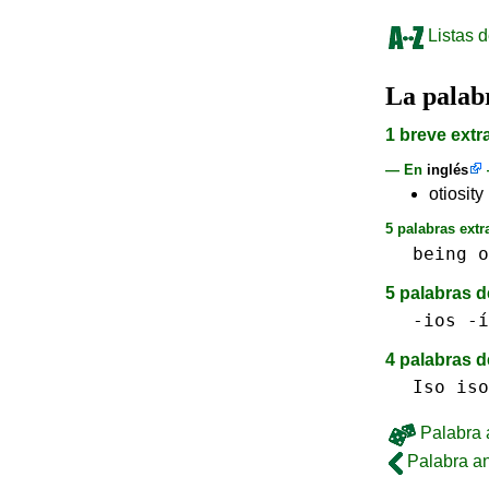
Listas d
La pala
1 breve extr
— En
inglés
otiosity
5 palabras extr
being
o
5 palabras d
-ios -í
4 palabras d
Iso iso
Palabra a
Palabra an