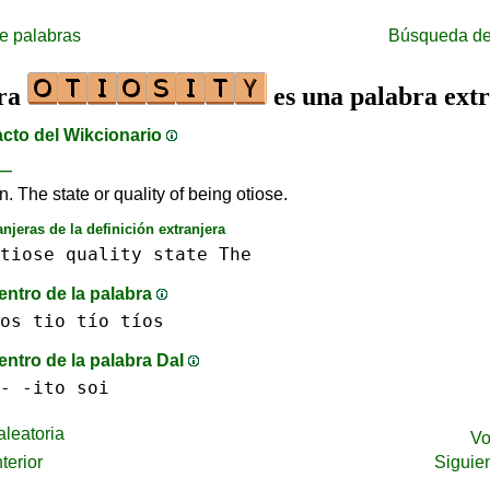
e palabras
Búsqueda de
bra
es una palabra ext
acto del Wikcionario
—
 n. The state or quality of being otiose.
anjeras de la definición extranjera
tiose
quality
state
The
entro de la palabra
os
tio tío
tíos
entro de la palabra DaI
-
-ito
soi
leatoria
Vo
terior
Siguie