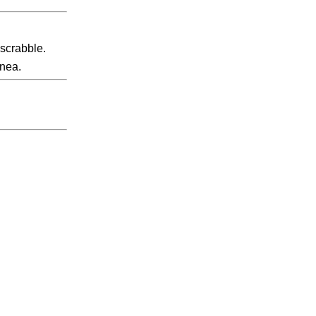
scrabble.
inea.