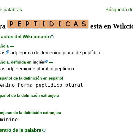
e palabras
Búsqueda de
bra
está en Wikci
ractos del Wikcionario
añola —
cas
adj. Forma del femenino plural de peptídico.
ñola, definida en
inglés
—
as adj. Feminine plural of peptídico.
spañol de la definición en español
enino
Forma
peptídico
plural
pañol de la definición extranjera
anjeras de la definición extranjera
minine
entro de la palabra