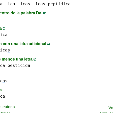
a -́ica
-icas -́icas
peptídica
entro de la palabra DaI
ma
ica
 con una letra adicional
ica
s
 menos una letra
ca
pesticida
c
o
s
ma
ca
leatoria
Vo