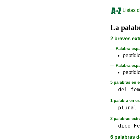
Listas d
La pala
2 breves ext
— Palabra esp
peptídi
— Palabra espa
peptídic
5 palabras en e
del
fem
1 palabra en es
plural
2 palabras extr
dico
Fe
6 palabras d