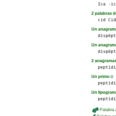
Ica -ic
2 palabras d
cid Cid
Un anagra
dispépt
Un anagrama
dispépt
2 anagramas
peptídi
Un primo
peptídi
Un lipogra
peptídi
Palabra a