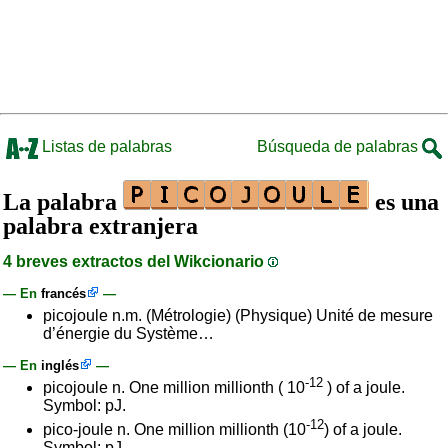
Listas de palabras
Búsqueda de palabras
La palabra
es una
palabra extranjera
4 breves extractos del Wikcionario
— En
francés
—
picojoule n.m. (Métrologie) (Physique) Unité de mesure
d’énergie du Système…
— En
inglés
—
-12
picojoule n. One million millionth ( 10
) of a joule.
Symbol: pJ.
-12
pico-joule n. One million millionth (10
) of a joule.
Symbol: pJ.