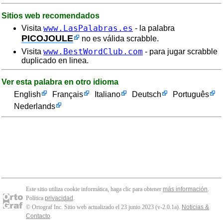
Sitios web recomendados
www.LasPalabras.es
Visita
- la palabra
PICOJOULE
no es válida scrabble.
www.BestWordClub.com
Visita
- para jugar scrabble
duplicado en linea.
Ver esta palabra en otro idioma
English
Français
Italiano
Deutsch
Português
Nederlands
Este sitio utiliza cookie informática, haga clic para obtener
más información
.
Política
privacidad
.
© Ortograf Inc. Sitio web actualizado el 23 junio 2023 (v-2.0.1
a
).
Noticias &
Contacto
.