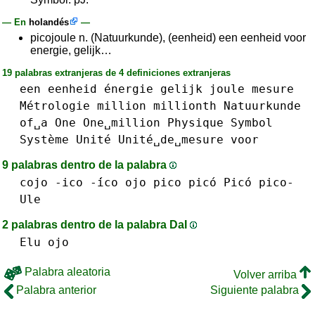
— En
holandés
—
picojoule n. (Natuurkunde), (eenheid) een eenheid voor
energie, gelijk…
19 palabras extranjeras de 4 definiciones extranjeras
een
eenheid
énergie
gelijk
joule
mesure
Métrologie
million
millionth
Natuurkunde
of␣a
One
One␣million
Physique
Symbol
Système
Unité
Unité␣de␣mesure
voor
9 palabras dentro de la palabra
cojo
-ico -́ico
ojo
pico picó Picó pico-
Ule
2 palabras dentro de la palabra DaI
Elu
ojo
Palabra aleatoria
Volver arriba
Palabra anterior
Siguiente palabra