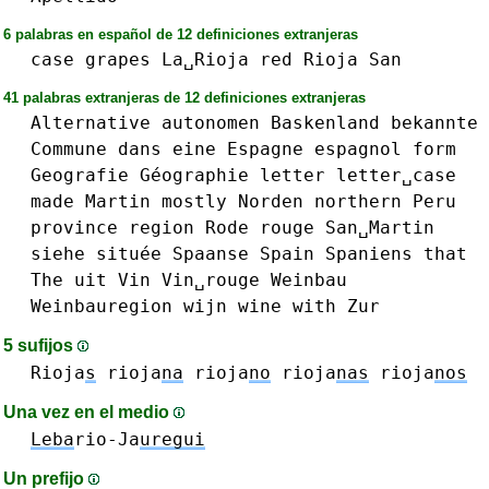
6 palabras en español de 12 definiciones extranjeras
case
grapes
La␣Rioja
red
Rioja
San
41 palabras extranjeras de 12 definiciones extranjeras
Alternative
autonomen
Baskenland
bekannte
Commune
dans
eine
Espagne
espagnol
form
Geografie
Géographie
letter
letter␣case
made
Martin
mostly
Norden
northern
Peru
province
region
Rode
rouge
San␣Martin
siehe
située
Spaanse
Spain
Spaniens
that
The
uit
Vin
Vin␣rouge
Weinbau
Weinbauregion
wijn
wine
with
Zur
5 sufijos
Rioja
s
rioja
na
rioja
no
rioja
nas
rioja
nos
Una vez en el medio
Leba
rio-Ja
uregui
Un prefijo