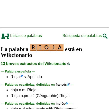
Listas de palabras
Búsqueda de palabras
La palabra
está en
Wikcionario
13 breves extractos del Wikcionario
— Palabra española —
Rioja
s. Apellido.
— Palabras españolas, definidas en
francés
—
rioja n.m. Rioja.
Rioja n.prop.f. (Géographie) Rioja.
— Palabras españolas, definidas en
inglés
—
rioja n. A wine made with Rioja grapes.