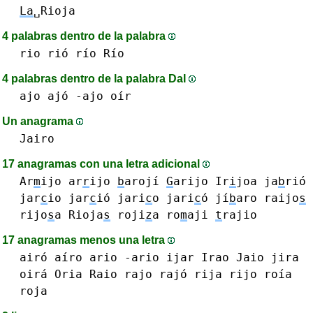
La
␣Rioja
4 palabras dentro de la palabra
rio rió río Río
4 palabras dentro de la palabra DaI
ajo ajó -ajo
oír
Un anagrama
Jairo
17 anagramas con una letra adicional
Ar
m
ijo
ar
r
ijo
b
arojí
G
arijo
Ir
i
joa
ja
b
rió
jar
c
io jar
c
ió
jari
c
o jari
c
ó
jí
b
aro
raijo
s
rijo
s
a
Rioja
s
roji
z
a
ro
m
aji
t
rajio
17 anagramas menos una letra
airó aíro
ario -ario
ijar
Irao
Jaio
jira
oirá
Oria
Raio
rajo rajó
rija
rijo
roía
roja