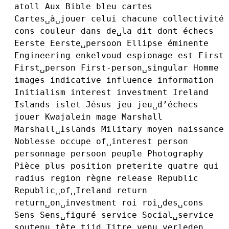
atoll
Aux
Bible
bleu
cartes
Cartes␣à␣jouer
celui
chacune
collectivité
cons
couleur
dans
de␣la
dit
dont
échecs
Eerste
Eerste␣persoon
Ellipse
éminente
Engineering
enkelvoud
espionage
est
First
First␣person
First-person␣singular
Homme
images
indicative
influence
information
Initialism
interest
investment
Ireland
Islands
islet
Jésus
jeu
jeu␣d’échecs
jouer
Kwajalein
mage
Marshall
Marshall␣Islands
Military
moyen
naissance
Noblesse
occupe
of␣interest
person
personnage
persoon
peuple
Photography
Pièce
plus
position
preterite
quatre
qui
radius
region
règne
release
Republic
Republic␣of␣Ireland
return
return␣on␣investment
roi
roi␣des␣cons
Sens
Sens␣figuré
service
Social␣service
soutenu
tête
tijd
Titre
venu
verleden