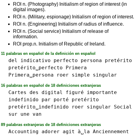
ROI n. (Photography) Initialism of region of interest (in
digital images).
ROI n. (Military, espionage) Initialism of region of interest.
ROI n. (Engineering) Initialism of radius of influence.
ROI n. (Social service) Initialism of release of
information.
ROI prop.n. Initialism of Republic of Ireland.
11 palabras en español de la definición en español
del
indicativo
perfecto
persona
pretérito
pretérito␣perfecto
Primera
Primera␣persona
roer
simple
singular
16 palabras en español de 18 definiciones extranjeras
Cartes
des
digital
figuré
importante
indefinido
par
porté
pretérito
pretérito␣indefinido
roer
singular
Social
sur
une
van
89 palabras extranjeras de 18 definiciones extranjeras
Accounting
adorer
agit
à␣la
Anciennement