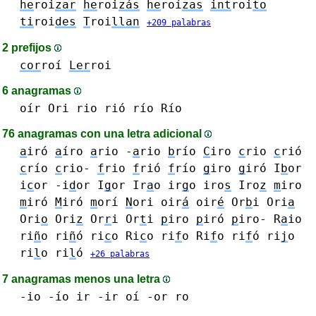
he
roi
zar
he
roi
zás
he
roí
zas
int
roi
to
ti
roi
des
T
roi
llan
+209 palabras
2 prefijos
cor
roí
Ler
roi
6 anagramas
oír
Ori
rio rió río Río
76 anagramas con una letra adicional
a
iró
a
íro
a
rio -
a
rio
b
río
C
iro
c
rio
c
rió
c
río
c
rio-
f
rio
f
rió
f
río
g
iro
g
iró
I
b
or
i
c
or
-i
d
or
I
g
or
Ir
a
o
ir
g
o
iro
s
Iro
z
m
iro
m
iró
M
iró
m
orí
N
ori
oir
á
oir
é
Or
b
i
Ori
a
Ori
o
Ori
z
Or
r
i
Or
t
i
p
iro
p
iró
p
iro-
R
a
io
ri
ñ
o ri
ñ
ó
ri
c
o Ri
c
o
ri
f
o Ri
f
o ri
f
ó
ri
j
o
ri
l
o ri
l
ó
+26 palabras
7 anagramas menos una letra
-io -ío
ir -ir
oí
-or
ro