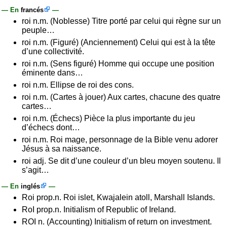
— En
francés
—
roi n.m. (Noblesse) Titre porté par celui qui règne sur un
peuple…
roi n.m. (Figuré) (Anciennement) Celui qui est à la tête
d’une collectivité.
roi n.m. (Sens figuré) Homme qui occupe une position
éminente dans…
roi n.m. Ellipse de roi des cons.
roi n.m. (Cartes à jouer) Aux cartes, chacune des quatre
cartes…
roi n.m. (Échecs) Pièce la plus importante du jeu
d’échecs dont…
roi n.m. Roi mage, personnage de la Bible venu adorer
Jésus à sa naissance.
roi adj. Se dit d’une couleur d’un bleu moyen soutenu. Il
s’agit…
— En
inglés
—
Roi prop.n. Roi islet, Kwajalein atoll, Marshall Islands.
RoI prop.n. Initialism of Republic of Ireland.
ROI n. (Accounting) Initialism of return on investment.