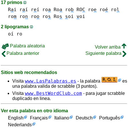
17 primos
R
a
i r
a
í
r
e
í
ro
a
Ro
a
ro
b
RO
C
ro
e
ro
é
ro
l
ro
m
ro
n
ro
o
ro
s
Ro
s
s
oi
v
oi
2 lipogramas
oí
ro
Palabra aleatoria
Volver arriba
Palabra anterior
Siguiente palabra
Sitios web recomendados
www.LasPalabras.es
Visita
- la palabra
es
una palabra valida de scrabble (3 puntos).
www.BestWordClub.com
Visita
- para jugar scrabble
duplicado en linea.
Ver esta palabra en otro idioma
English
Français
Italiano
Deutsch
Português
Nederlands