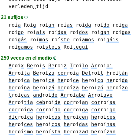
verleden␣tijd
21 sufijos
roí
a
Roi
g
roí
an
roí
as
roí
da
roí
do
roi
ga
roi
go
roí
ais
roí
das
roí
dos
roi
gan
roi
gas
roi
gás
roí
mos
roí
ste
roí
amos
roi
gáis
roi
gamos
roí
steis
Roi
tegui
259 veces en el medio
A
roi
x
Be
roi
s
Be
roi
z
T
roi
lo
Ar
roi
bi
Ar
roi
ta
Be
roí
za
cor
roí
a
Det
roi
t
F
roi
lán
he
roi
ca
he
roi
cé
he
roí
ce
he
roi
co
he
roi
da
he
roí
na
he
roi
zá
he
roí
za
he
roi
zó
he
roí
zo
t
roi
cas
and
roi
de
Ar
roi
abe
Ar
roi
ave
Ar
roi
tia
ceb
roi
de
cor
roí
an
cor
roí
as
cor
roí
da
cor
roí
do
cor
roi
ga
cor
roi
go
dic
roi
ca
he
roi
cas
he
roí
cen
he
roi
cés
he
roí
ces
he
roi
cos
he
roi
das
he
roí
nas
he
roí
smo
he
roí
sta
he
roi
zad
he
roí
zan