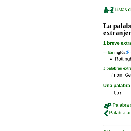
Listas d
La pala
extranje
1 breve extr
— En
inglés
Rotting
3 palabras extr
from
Ge
Una palabra 
-tor
Palabra a
Palabra an