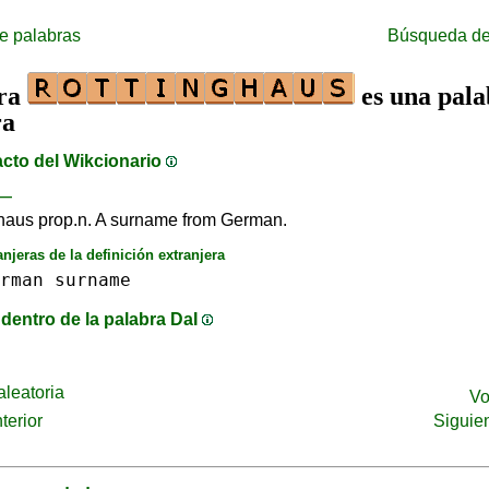
e palabras
Búsqueda de
bra
es una pala
ra
acto del Wikcionario
—
haus prop.n. A surname from German.
anjeras de la definición extranjera
rman
surname
dentro de la palabra DaI
leatoria
Vo
terior
Siguie