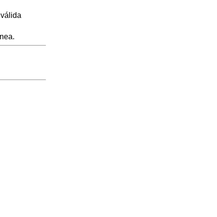
válida
inea.