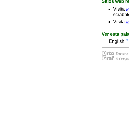
Sitios web 
w
Visita
scrabbl
w
Visita
Ver esta pal
English
Este sitio
© Ortogra