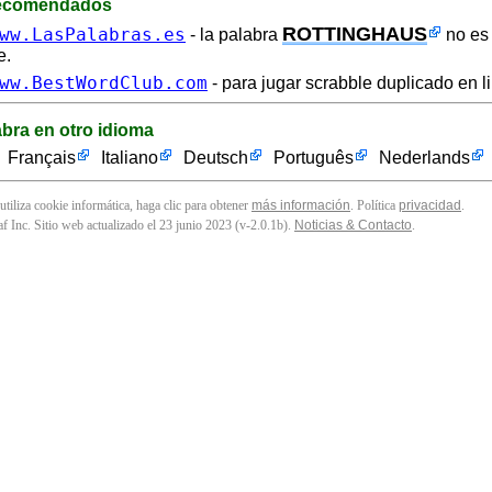
recomendados
ROTTINGHAUS
ww.LasPalabras.es
- la palabra
no es 
e.
ww.BestWordClub.com
- para jugar scrabble duplicado en l
abra en otro idioma
Français
Italiano
Deutsch
Português
Nederlands
 utiliza cookie informática, haga clic para obtener
más información
. Política
privacidad
.
f Inc. Sitio web actualizado el 23 junio 2023 (v-2.0.1
b
).
Noticias & Contacto
.