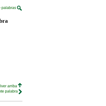
 palabras
bra
lver arriba
nte palabra