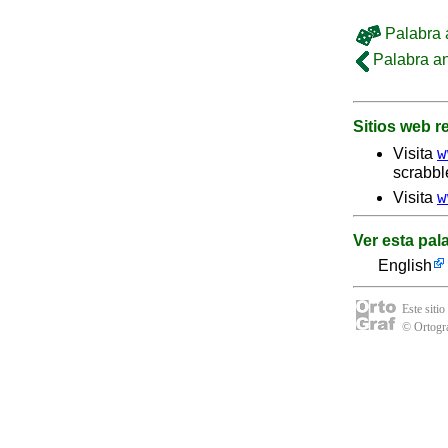
Palabra a
Palabra an
Sitios web 
w
Visita
scrabbl
w
Visita
Ver esta pal
English
Este sitio
© Ortogra