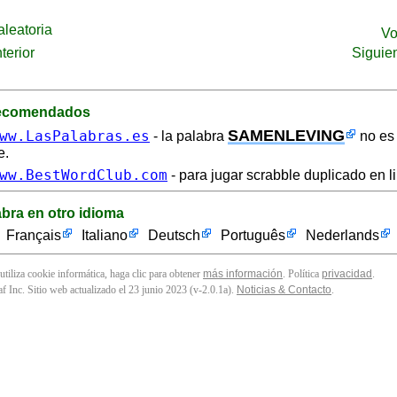
leatoria
Vo
terior
Siguie
recomendados
SAMENLEVING
ww.LasPalabras.es
- la palabra
no es 
e.
ww.BestWordClub.com
- para jugar scrabble duplicado en l
abra en otro idioma
Français
Italiano
Deutsch
Português
Nederlands
 utiliza cookie informática, haga clic para obtener
más información
. Política
privacidad
.
f Inc. Sitio web actualizado el 23 junio 2023 (v-2.0.1
a
).
Noticias & Contacto
.