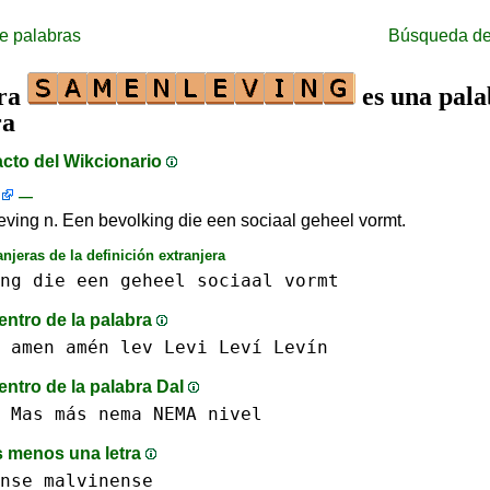
e palabras
Búsqueda de
bra
es una pala
ra
acto del Wikcionario
—
ving n. Een bevolking die een sociaal geheel vormt.
anjeras de la definición extranjera
ng
die
een
geheel
sociaal
vormt
entro de la palabra
amen amén
lev
Levi Leví
Levín
entro de la palabra DaI
 Mas más
nema NEMA
nivel
 menos una letra
nse
malvinense