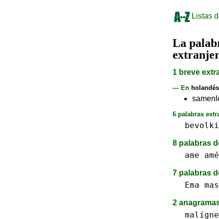
Listas d
La pala
extranje
1 breve extr
— En
holandés
samenle
6 palabras extr
bevolki
8 palabras d
ame amé
7 palabras d
Ema
mas
2 anagramas
malígne