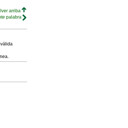
lver arriba
nte palabra
válida
inea.