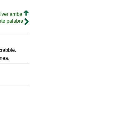
lver arriba
nte palabra
crabble.
inea.