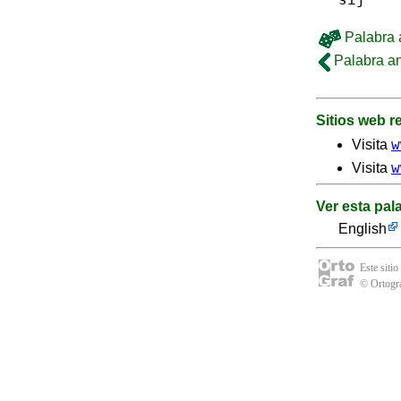
Palabra a
Palabra an
Sitios web 
w
Visita
w
Visita
Ver esta pal
English
Este sitio
© Ortogra