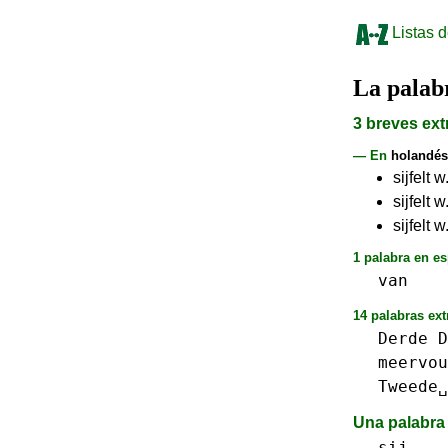
Listas d
La pala
3 breves ext
— En
holandés
sijfelt
sijfelt
sijfelt
1 palabra en es
van
14 palabras ext
Derde
D
meervou
Tweede␣
Una palabra 
sij