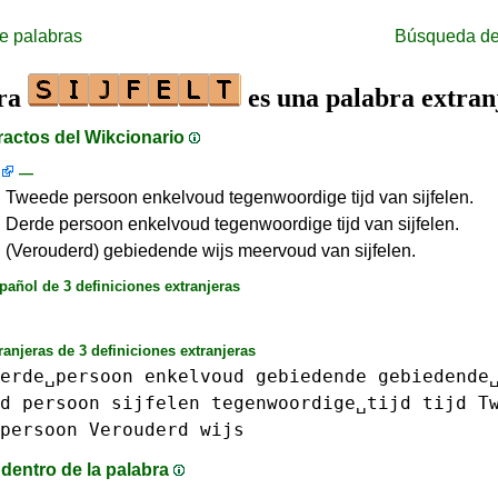
e palabras
Búsqueda de
bra
es una palabra extran
ractos del Wikcionario
—
 w. Tweede persoon enkelvoud tegenwoordige tijd van sijfelen.
 w. Derde persoon enkelvoud tegenwoordige tijd van sijfelen.
 w. (Verouderd) gebiedende wijs meervoud van sijfelen.
pañol de 3 definiciones extranjeras
ranjeras de 3 definiciones extranjeras
erde␣persoon
enkelvoud
gebiedende
gebiedende
d
persoon
sijfelen
tegenwoordige␣tijd
tijd
T
persoon
Verouderd
wijs
dentro de la palabra