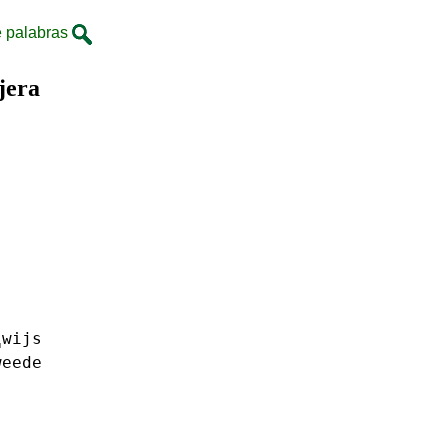
 palabras
jera
␣wijs
weede