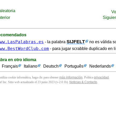
leatoria
Vo
terior
Siguie
recomendados
SIJFELT
ww.LasPalabras.es
- la palabra
no es válida s
ww.BestWordClub.com
- para jugar scrabble duplicado en l
abra en otro idioma
Français
Italiano
Deutsch
Português
Nederlands
 utiliza cookie informática, haga clic para obtener
más información
. Política
privacidad
.
f Inc. Sitio web actualizado el 23 junio 2023 (v-2.0.1
b
).
Noticias & Contacto
.