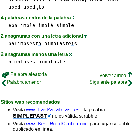
used
used␣to
4 palabras dentro de la palabra
epa
imple implé
simple
2 anagramas con una letra adicional
palimpsest
o
pimplaste
i
s
2 anagramas menos una letra
pimplases
pimplaste
Palabra aleatoria
Volver arriba
Palabra anterior
Siguiente palabra
Sitios web recomendados
www.LasPalabras.es
Visita
- la palabra
SIMPLEPAST
no es válida scrabble.
www.BestWordClub.com
Visita
- para jugar scrabble
duplicado en linea.