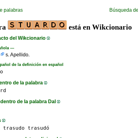
e palabras
Búsqueda de
bra
está en Wikcionario
acto del Wikcionario
añola —
o
s. Apellido.
pañol de la definición en español
o
entro de la palabra
rd
dentro de la palabra DaI
s
trasudo trasudó