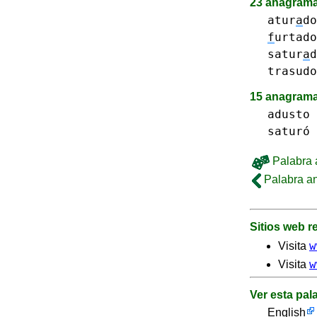
23 anagrama
atur
a
do
f
urtado
satur
a
d
trasudo
15 anagrama
adusto
saturó
Palabra a
Palabra an
Sitios web 
w
Visita
w
Visita
Ver esta pal
English