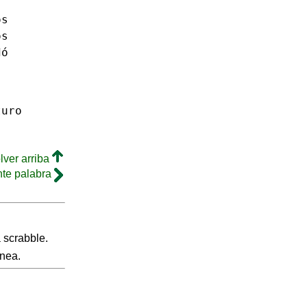
os
os
dó
turo
lver arriba
nte palabra
 scrabble.
inea.