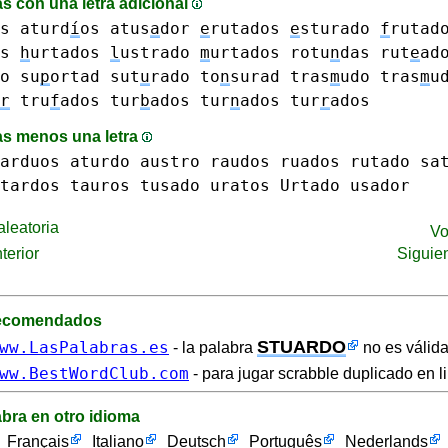
s con una letra adicional
s
aturd
í
os
atus
a
dor
e
rutados
e
sturado
f
rutad
s
h
urtados
l
ustrado
m
urtados
rotu
n
das
rut
e
ad
o
su
p
ortad
sut
u
rado
to
n
surad
tras
m
udo tras
m
u
r
tru
f
ados
tur
b
ados
tur
n
ados
tur
r
ados
s menos una letra
arduos
aturdo
austro
raudos
ruados
rutado
sa
tardos
tauros
tusado
uratos
Urtado
usador
leatoria
Vo
terior
Siguie
recomendados
STUARDO
ww.LasPalabras.es
- la palabra
no es válida
ww.BestWordClub.com
- para jugar scrabble duplicado en l
abra en otro idioma
Français
Italiano
Deutsch
Português
Nederlands