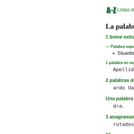
Listas d
La pala
1 breve extr
— Palabra esp
Stuard
1 palabra en es
Apellid
2 palabras d
ardo
Ua
Una palabra 
dra.
3 anagrama
rutados