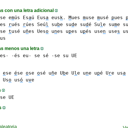
s con una letra adicional
se
e
m
ús
Es
a
ú
Eus
a
eus
k
.
M
ues
m
use
m
usé
p
ues
ues
r
ués
r
úes
Seú
l
su
b
e
su
d
e su
d
é
Su
l
e
su
m
e s
use
t
usé
u
ñ
es
Ues
o
u
n
es
u
p
es u
p
és
use
n
use
s
us
us
s menos una letra
es- -és
eu-
se sé -se
su
UE
e
se
é
se
o
se
o
sé
u
ñ
e
U
b
e
U
l
e
u
n
e
u
p
é
U
r
e
us
a
Us
o
us
ó
u
v
e
s
se
UE
is
leatoria
Vo