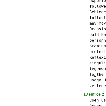
experie
followe
Gebiede
Inflect
may
may
Occasio
paid
Pa
personn
premium
preteri
Reflexi
singuli
tegenwo
to␣the
usage
U
verlede
13 sufijos
use
n
us
úse
nse