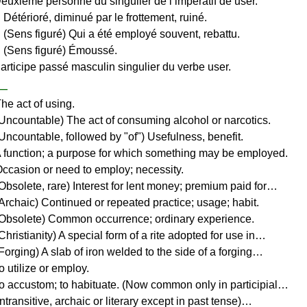
Deuxième personne du singulier de l’impératif de user.
 Détérioré, diminué par le frottement, ruiné.
. (Sens figuré) Qui a été employé souvent, rebattu.
. (Sens figuré) Émoussé.
Participe passé masculin singulier du verbe user.
—
he act of using.
(Uncountable) The act of consuming alcohol or narcotics.
(Uncountable, followed by "of") Usefulness, benefit.
A function; a purpose for which something may be employed.
Occasion or need to employ; necessity.
(Obsolete, rare) Interest for lent money; premium paid for…
(Archaic) Continued or repeated practice; usage; habit.
(Obsolete) Common occurrence; ordinary experience.
Christianity) A special form of a rite adopted for use in…
Forging) A slab of iron welded to the side of a forging…
o utilize or employ.
To accustom; to habituate. (Now common only in participial…
Intransitive, archaic or literary except in past tense)…