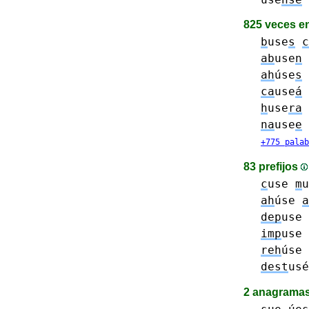
825 veces e
b
use
s
c
ab
use
n
ah
úse
s
ca
use
á
h
use
ra
na
use
e
+775 palab
83 prefijos
c
use
m
ah
úse
a
dep
use
imp
use
reh
úse
dest
usé
2 anagrama