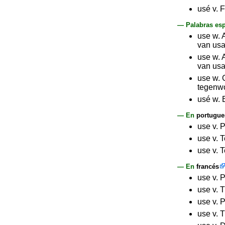
usé v. F
— Palabras esp
use w. 
van usa
use w. 
van usa
use w. 
tegenwo
usé w. 
— En
portugue
use v. 
use v. 
use v. 
— En
francés
use v. 
use v. T
use v. 
use v. 