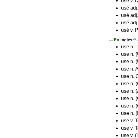
use v. 
usé adj.
usé adj
usé adj
usé v. 
— En
inglés
use n. T
use n. 
use n. 
use n. 
use n. 
use n. 
use n. 
use n. 
use n. (
use n. (
use v. T
use v. 
use v. (