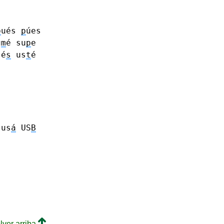
p
ués
p
úes
u
m
é
su
p
e
é
s
us
t
é
us
á
US
B
lver arriba