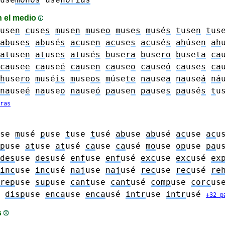
n el medio
use
n
c
use
s
m
use
n
m
use
o
m
use
s
m
usé
s
t
use
n
t
us
ab
use
s
ab
usé
s
ac
use
n
ac
use
s
ac
usé
s
ah
úse
n
ah
at
use
n
at
use
s
at
usé
s
b
use
ra
b
use
ro
b
use
ta
ca
ca
use
e
ca
use
é
ca
use
n
ca
use
o
ca
use
ó
ca
use
s
ca
h
use
ro
m
usé
is
m
use
os
m
úse
te
na
use
a
na
use
á
ná
na
use
é
na
use
o
na
use
ó
pa
use
n
pa
use
s
pa
usé
s
t
u
ras
use
m
usé
p
use
t
use
t
usé
ab
use
ab
usé
ac
use
ac
u
p
use
at
use
at
usé
ca
use
ca
usé
mo
use
op
use
pa
u
des
use
des
usé
enf
use
enf
usé
exc
use
exc
usé
ex
inc
use
inc
usé
naj
use
naj
usé
rec
use
rec
usé
re
rep
use
sup
use
cant
use
cant
usé
comp
use
corc
us
disp
use
enca
use
enca
usé
intr
use
intr
usé
+32 p
s