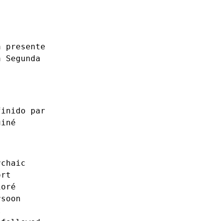
a
presente
a
Segunda
finido
par
uiné
rchaic
ort
ioré
rsoon
t