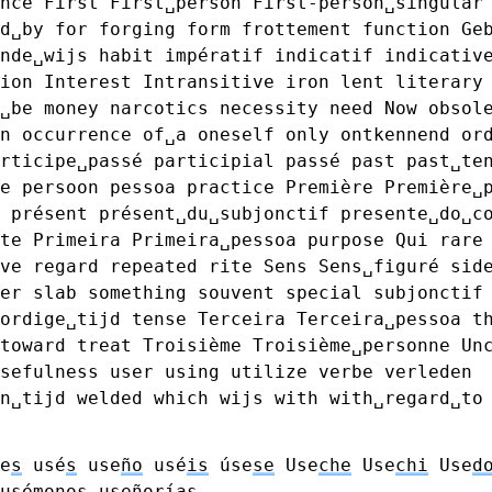
nce
First
First␣person
First-person␣singular
d␣by
for
forging
form
frottement
function
Ge
nde␣wijs
habit
impératif
indicatif
indicativ
ion
Interest
Intransitive
iron
lent
literary
␣be
money
narcotics
necessity
need
Now
obsol
n
occurrence
of␣a
oneself
only
ontkennend
or
rticipe␣passé
participial
passé
past
past␣te
e
persoon
pessoa
practice
Première
Première␣
présent
présent␣du␣subjonctif
presente␣do␣c
te
Primeira
Primeira␣pessoa
purpose
Qui
rare
ve
regard
repeated
rite
Sens
Sens␣figuré
sid
er
slab
something
souvent
special
subjonctif
ordige␣tijd
tense
Terceira
Terceira␣pessoa
t
toward
treat
Troisième
Troisième␣personne
Un
sefulness
user
using
utilize
verbe
verleden
n␣tijd
welded
which
wijs
with
with␣regard␣to
e
s
usé
s
use
ño
usé
is
úse
se
Use
che
Use
chi
Use
d
usé
monos
use
ñorías