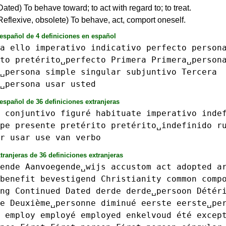
Dated) To behave toward; to act with regard to; to treat.
(Reflexive, obsolete) To behave, act, comport oneself.
 español de 4 definiciones en español
a
ello
imperativo
indicativo
perfecto
person
to
pretérito␣perfecto
Primera
Primera␣person
␣persona
simple
singular
subjuntivo
Tercera
␣persona
usar
usted
español de 36 definiciones extranjeras
conjuntivo
figuré
habituate
imperativo
inde
pe
presente
pretérito
pretérito␣indefinido
r
r
usar
use
van
verbo
tranjeras de 36 definiciones extranjeras
ende
Aanvoegende␣wijs
accustom
act
adopted
a
benefit
bevestigend
Christianity
common
comp
ng
Continued
Dated
derde
derde␣persoon
Détér
e
Deuxième␣personne
diminué
eerste
eerste␣pe
employ
employé
employed
enkelvoud
été
excep