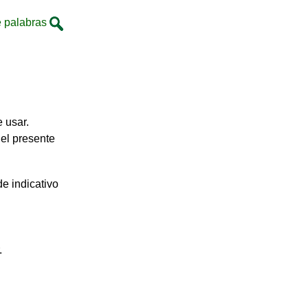
 palabras
 usar.
del presente
de indicativo
.