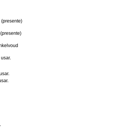
 (presente)
(presente)
enkelvoud
 usar.
usar.
usar.
.