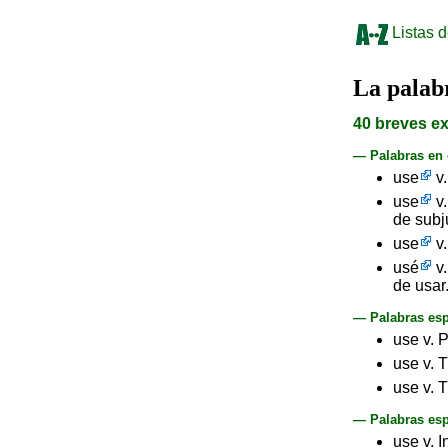
Listas d
La pala
40 breves ex
— Palabras en
use
v.
use
v.
de subj
use
v.
usé
v.
de usar
— Palabras esp
use v. 
use v. 
use v. 
— Palabras esp
use v. I