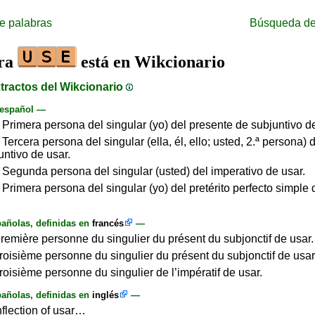
e palabras
Búsqueda de
bra
está en Wikcionario
tractos del Wikcionario
 español —
 Primera persona del singular (yo) del presente de subjuntivo de
 Tercera persona del singular (ella, él, ello; usted, 2.ª persona) 
untivo de usar.
 Segunda persona del singular (usted) del imperativo de usar.
 Primera persona del singular (yo) del pretérito perfecto simple 
.
añolas, definidas en
francés
—
Première personne du singulier du présent du subjonctif de usar.
Troisième personne du singulier du présent du subjonctif de usar
Troisième personne du singulier de l’impératif de usar.
añolas, definidas en
inglés
—
nflection of usar…