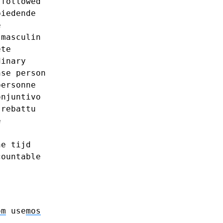
followed
biedende
e
masculin
ete
dinary
nse
person
personne
onjuntivo
rebattu
e
he
tijd
countable
om
use
mos