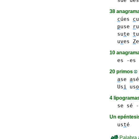
sue
úes
38 anagrama
c
úes
c
u
p
use
r
su
t
e
t
u
v
es
Z
e
10 anagrama
es -es 
20 primos
a
se
a
sé
Us
i
us
o
4 lipograma
se sé -
Un epéntes
us
t
é
Palabra a