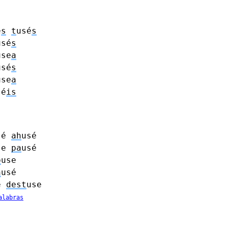
e
s
t
usé
s
usé
s
use
a
usé
s
use
a
sé
is
sé
ah
usé
se
pa
usé
p
use
h
usé
e
dest
use
alabras