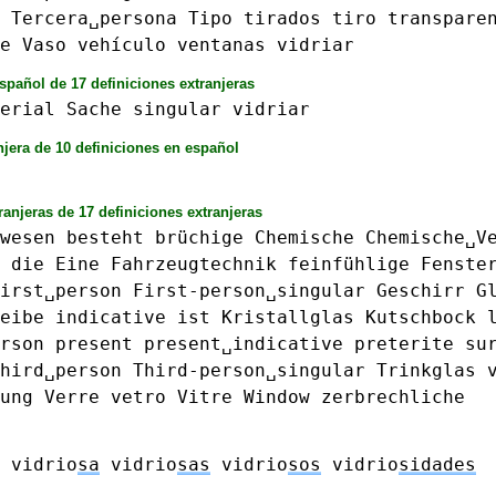
Tercera␣persona
Tipo
tirados
tiro
transpare
e
Vaso
vehículo
ventanas
vidriar
spañol de 17 definiciones extranjeras
erial
Sache
singular
vidriar
njera de 10 definiciones en español
ranjeras de 17 definiciones extranjeras
wesen
besteht
brüchige
Chemische
Chemische␣V
die
Eine
Fahrzeugtechnik
feinfühlige
Fenste
irst␣person
First-person␣singular
Geschirr
G
eibe
indicative
ist
Kristallglas
Kutschbock
rson
present
present␣indicative
preterite
su
hird␣person
Third-person␣singular
Trinkglas
ung
Verre
vetro
Vitre
Window
zerbrechliche
vidrio
sa
vidrio
sas
vidrio
sos
vidrio
sidades