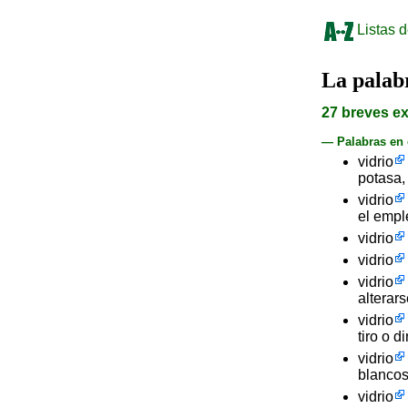
Listas d
La pala
27 breves ex
— Palabras en
vidrio
potasa
vidrio
el empl
vidrio
vidrio
vidrio
alterar
vidrio
tiro o d
vidrio
blancos
vidrio