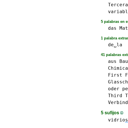
Tercera
variabl
5 palabras en e
das
Mat
1 palabra extra
de␣la
41 palabras ext
aus
Bau
Chimica
First
F
Glassch
oder
pe
Third
T
Verbind
5 sufijos
vidrio
s