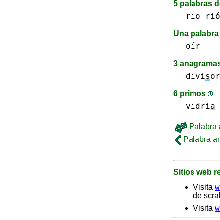
5 palabras d
rio rió
Una palabra 
oír
3 anagramas
divi
s
or
6 primos
vidri
a
Palabra a
Palabra an
Sitios web 
w
Visita
de scra
w
Visita