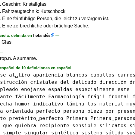
. Geschirr: Kristallglas.
S. Fahrzeugtechnik: Kutschbock.
. Eine feinfühlige Person, die leicht zu verärgern ist.
S. Eine zerbrechliche oder brüchige Sache.
ñola, definida en
holandés
—
. Glas.
—
prop.n. A surname.
 español de 10 definiciones en español
se
al␣tiro
apariencia
blancos
caballos
carro
strucción
cristales
del
delicado
dirección
d
pleado
enojarse
espaldas
especialmente
este
ante
fácilmente
Farmacología
frágil
frontal
echa
humor
indicativo
lámina
los
material
mu
a
orientada
perfecto
persona
pieza
por
prese
to
pretérito␣perfecto
Primera
Primera␣person
que
quiebra
recipiente
sensible
silicatos
s
simple
singular
sintética
sistema
sólida
su