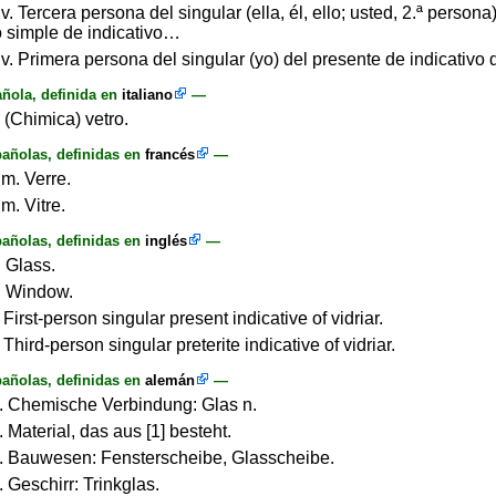
v. Tercera persona del singular (ella, él, ello; usted, 2.ª persona)
o simple de indicativo…
v. Primera persona del singular (yo) del presente de indicativo d
ñola, definida en
italiano
—
. (Chimica) vetro.
añolas, definidas en
francés
—
.m. Verre.
.m. Vitre.
añolas, definidas en
inglés
—
. Glass.
n. Window.
. First-person singular present indicative of vidriar.
. Third-person singular preterite indicative of vidriar.
añolas, definidas en
alemán
—
S. Chemische Verbindung: Glas n.
. Material, das aus [1] besteht.
S. Bauwesen: Fensterscheibe, Glasscheibe.
. Geschirr: Trinkglas.