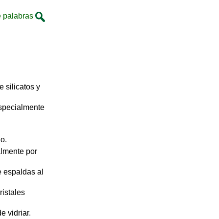
 palabras
e silicatos y
especialmente
o.
almente por
e espaldas al
ristales
e vidriar.