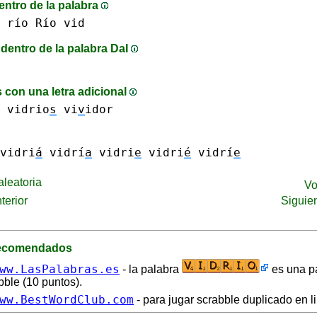
entro de la palabra
 río Río
vid
dentro de la palabra DaI
 con una letra adicional
vidrio
s
vi
v
idor
vidri
á
vidrí
a
vidri
e
vidri
é
vidrí
e
leatoria
Vo
terior
Siguie
recomendados
ww.LasPalabras.es
- la palabra
es una pa
bble (10 puntos).
ww.BestWordClub.com
- para jugar scrabble duplicado en l