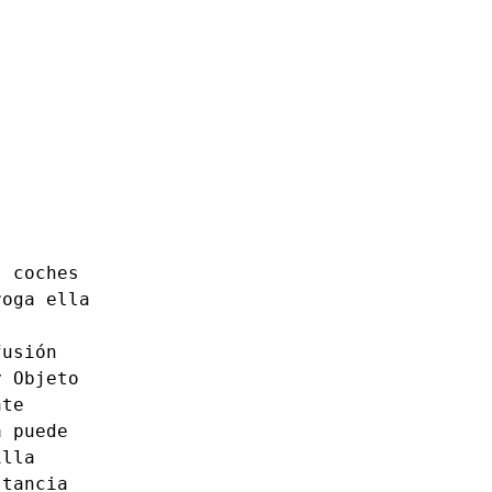
s
coches
roga
ella
fusión
y
Objeto
nte
a
puede
illa
stancia