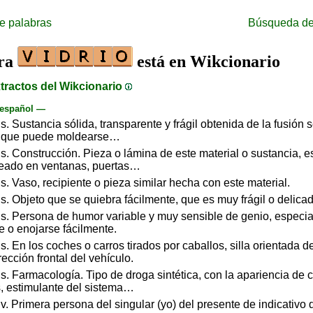
e palabras
Búsqueda de
bra
está en Wikcionario
tractos del Wikcionario
 español —
s. Sustancia sólida, transparente y frágil obtenida de la fusión s
, que puede moldearse…
s. Construcción. Pieza o lámina de este material o sustancia, 
eado en ventanas, puertas…
s. Vaso, recipiente o pieza similar hecha con este material.
s. Objeto que se quiebra fácilmente, que es muy frágil o delicad
s. Persona de humor variable y muy sensible de genio, especi
se o enojarse fácilmente.
s. En los coches o carros tirados por caballos, silla orientada d
irección frontal del vehículo.
s. Farmacología. Tipo de droga sintética, con la apariencia de c
, estimulante del sistema…
v. Primera persona del singular (yo) del presente de indicativo d