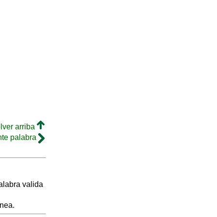
lver arriba
nte palabra
labra valida
inea.