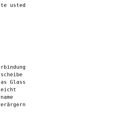
nte
usted
erbindung
rscheibe
las
Glass
leicht
rname
verärgern